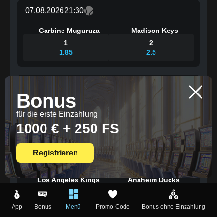
07.08.2026
21:30
Garbine Muguruza
Madison Keys
1
2
1.85
2.5
07.08.2026
21:40
Bonus
Atlanta Hawks
Charlotte Hornets
für die erste Einzahlung
1
X
2
1000 € + 250 FS
1.85
3.25
2.1
Registrieren
07.08.2026
21:50
Los Angeles Kings
Anaheim Ducks
1
X
2
2
3.85
3.1
App
Bonus
Menü
Promo-Code
Bonus ohne Einzahlung