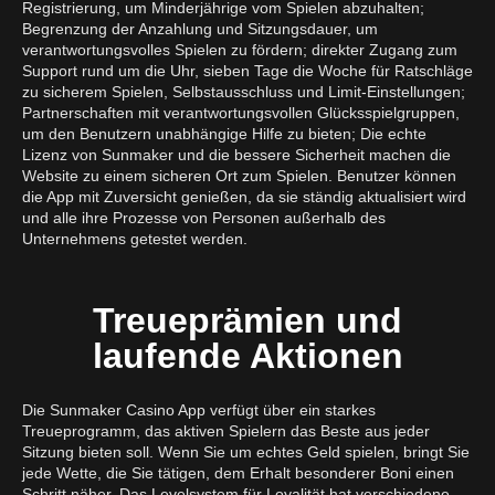
Registrierung, um Minderjährige vom Spielen abzuhalten;
Begrenzung der Anzahlung und Sitzungsdauer, um
verantwortungsvolles Spielen zu fördern; direkter Zugang zum
Support rund um die Uhr, sieben Tage die Woche für Ratschläge
zu sicherem Spielen, Selbstausschluss und Limit-Einstellungen;
Partnerschaften mit verantwortungsvollen Glücksspielgruppen,
um den Benutzern unabhängige Hilfe zu bieten; Die echte
Lizenz von Sunmaker und die bessere Sicherheit machen die
Website zu einem sicheren Ort zum Spielen. Benutzer können
die App mit Zuversicht genießen, da sie ständig aktualisiert wird
und alle ihre Prozesse von Personen außerhalb des
Unternehmens getestet werden.
Treueprämien und
laufende Aktionen
Die Sunmaker Casino App verfügt über ein starkes
Treueprogramm, das aktiven Spielern das Beste aus jeder
Sitzung bieten soll. Wenn Sie um echtes Geld spielen, bringt Sie
jede Wette, die Sie tätigen, dem Erhalt besonderer Boni einen
Schritt näher. Das Levelsystem für Loyalität hat verschiedene