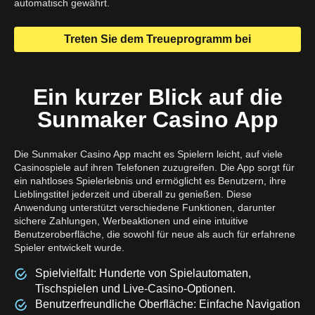
automatisch gewährt.
Treten Sie dem Treueprogramm bei
Ein kurzer Blick auf die
Sunmaker Casino App
Die Sunmaker Casino App macht es Spielern leicht, auf viele
Casinospiele auf ihren Telefonen zuzugreifen. Die App sorgt für
ein nahtloses Spielerlebnis und ermöglicht es Benutzern, ihre
Lieblingstitel jederzeit und überall zu genießen. Diese
Anwendung unterstützt verschiedene Funktionen, darunter
sichere Zahlungen, Werbeaktionen und eine intuitive
Benutzeroberfläche, die sowohl für neue als auch für erfahrene
Spieler entwickelt wurde.
Spielvielfalt: Hunderte von Spielautomaten,
Tischspielen und Live-Casino-Optionen.
Benutzerfreundliche Oberfläche: Einfache Navigation