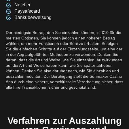
Neteller
Paysafecard
Banküberweisung
Der niedrigste Betrag, den Sie einzahlen können, ist €10 für die
meisten Optionen, Sie können jedoch einen höheren Betrag
wählen, um mehr Funktionen oder Boni zu erhalten. Befolgen
Sie die einfachen Schritte auf der Einzahlungsseite, um eine der
in der App aufgeführten Methoden zu verwenden. Denken Sie
daran, dass die Art und Weise, wie Sie einzahlen, Auswirkungen
auf die Art und Weise haben kann, wie Sie später abheben
können. Denken Sie also darüber nach, wie Sie einzahlen und
auszahlen möchten. Zur Beruhigung stellt die Sunmaker Casino
App durch eine sichere, verschlüsselte Verarbeitung sicher, dass
alle Ihre Transaktionen sicher und geschützt sind.
Verfahren zur Auszahlung