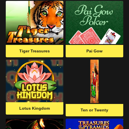
Tiger Treasures
Pai Gow
Lotus Kingdom
Gentleman Thief Hd