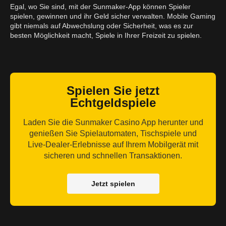
Egal, wo Sie sind, mit der Sunmaker-App können Spieler
spielen, gewinnen und ihr Geld sicher verwalten. Mobile Gaming
gibt niemals auf Abwechslung oder Sicherheit, was es zur
besten Möglichkeit macht, Spiele in Ihrer Freizeit zu spielen.
Spielen Sie jetzt
Echtgeldspiele
Laden Sie die Sunmaker Casino App herunter und
genießen Sie Spielautomaten, Tischspiele und
Live-Dealer-Erlebnisse auf Ihrem Mobilgerät mit
sicheren und schnellen Transaktionen.
Jetzt spielen