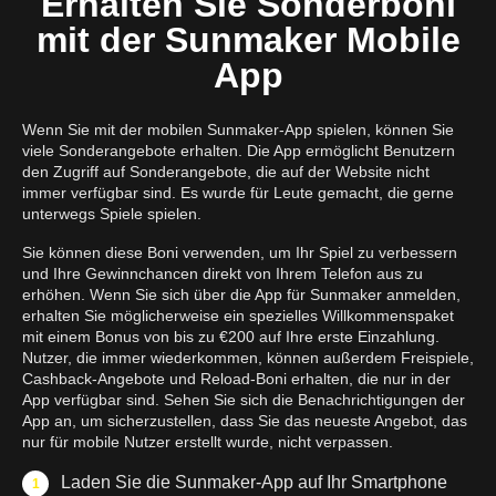
Erhalten Sie Sonderboni
mit der Sunmaker Mobile
App
Wenn Sie mit der mobilen Sunmaker-App spielen, können Sie
viele Sonderangebote erhalten. Die App ermöglicht Benutzern
den Zugriff auf Sonderangebote, die auf der Website nicht
immer verfügbar sind. Es wurde für Leute gemacht, die gerne
unterwegs Spiele spielen.
Sie können diese Boni verwenden, um Ihr Spiel zu verbessern
und Ihre Gewinnchancen direkt von Ihrem Telefon aus zu
erhöhen. Wenn Sie sich über die App für Sunmaker anmelden,
erhalten Sie möglicherweise ein spezielles Willkommenspaket
mit einem Bonus von bis zu €200 auf Ihre erste Einzahlung.
Nutzer, die immer wiederkommen, können außerdem Freispiele,
Cashback-Angebote und Reload-Boni erhalten, die nur in der
App verfügbar sind. Sehen Sie sich die Benachrichtigungen der
App an, um sicherzustellen, dass Sie das neueste Angebot, das
nur für mobile Nutzer erstellt wurde, nicht verpassen.
Laden Sie die Sunmaker-App auf Ihr Smartphone