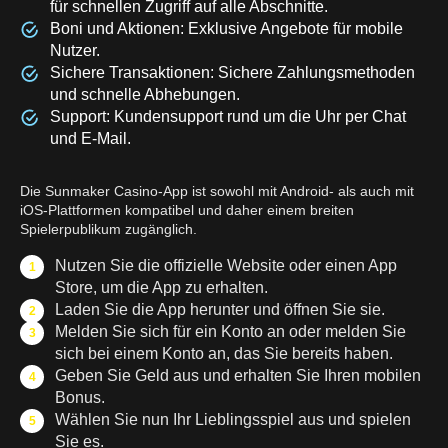
für schnellen Zugriff auf alle Abschnitte.
Boni und Aktionen: Exklusive Angebote für mobile
Nutzer.
Sichere Transaktionen: Sichere Zahlungsmethoden
und schnelle Abhebungen.
Support: Kundensupport rund um die Uhr per Chat
und E-Mail.
Die Sunmaker Casino-App ist sowohl mit Android- als auch mit
iOS-Plattformen kompatibel und daher einem breiten
Spielerpublikum zugänglich.
Nutzen Sie die offizielle Website oder einen App
Store, um die App zu erhalten.
Laden Sie die App herunter und öffnen Sie sie.
Melden Sie sich für ein Konto an oder melden Sie
sich bei einem Konto an, das Sie bereits haben.
Geben Sie Geld aus und erhalten Sie Ihren mobilen
Bonus.
Wählen Sie nun Ihr Lieblingsspiel aus und spielen
Sie es.