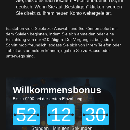
Sie, falls dies nach lokalem Recht erforderlich ist, Ihr
deutsch. Wenn Sie auf „Bestätigen“ klicken, werden
Sie direkt zu Ihrem neuen Konto weitergeleitet.
Es stehen viele Spiele zur Auswahl und Sie können sofort mit
dem Spielen beginnen, indem Sie sich anmelden oder eine
Einzahlung von nur €10 tätigen. Der Vorgang ist bei jedem
Schritt mobilfreundlich, sodass Sie sich von Ihrem Telefon oder
Tablet aus anmelden können, egal ob Sie zu Hause oder
unterwegs sind.
Willkommensbonus
Bis zu €200 bei der ersten Einzahlung
52
12
28
Stunden
Minuten
Sekunden