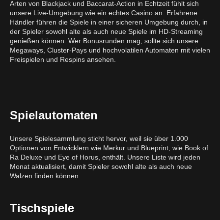
Arten von Blackjack und Baccarat-Action in Echtzeit fühlt sich
unsere Live-Umgebung wie ein echtes Casino an. Erfahrene
Händler führen die Spiele in einer sicheren Umgebung durch, in
der Spieler sowohl alte als auch neue Spiele im HD-Streaming
genießen können. Wer Bonusrunden mag, sollte sich unsere
Megaways, Cluster-Pays und hochvolatilen Automaten mit vielen
Freispielen und Respins ansehen.
Spielautomaten
Unsere Spielesammlung sticht hervor, weil sie über 1.000
Optionen von Entwicklern wie Merkur und Blueprint, wie Book of
Ra Deluxe und Eye of Horus, enthält. Unsere Liste wird jeden
Monat aktualisiert, damit Spieler sowohl alte als auch neue
Walzen finden können.
Tischspiele