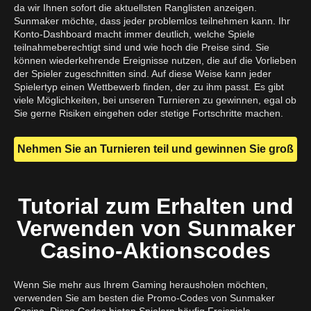
da wir Ihnen sofort die aktuellsten Ranglisten anzeigen.
Sunmaker möchte, dass jeder problemlos teilnehmen kann. Ihr
Konto-Dashboard macht immer deutlich, welche Spiele
teilnahmeberechtigt sind und wie hoch die Preise sind. Sie
können wiederkehrende Ereignisse nutzen, die auf die Vorlieben
der Spieler zugeschnitten sind. Auf diese Weise kann jeder
Spielertyp einen Wettbewerb finden, der zu ihm passt. Es gibt
viele Möglichkeiten, bei unseren Turnieren zu gewinnen, egal ob
Sie gerne Risiken eingehen oder stetige Fortschritte machen.
Nehmen Sie an Turnieren teil und gewinnen Sie groß
Tutorial zum Erhalten und
Verwenden von Sunmaker
Casino-Aktionscodes
Wenn Sie mehr aus Ihrem Gaming herausholen möchten,
verwenden Sie am besten die Promo-Codes von Sunmaker