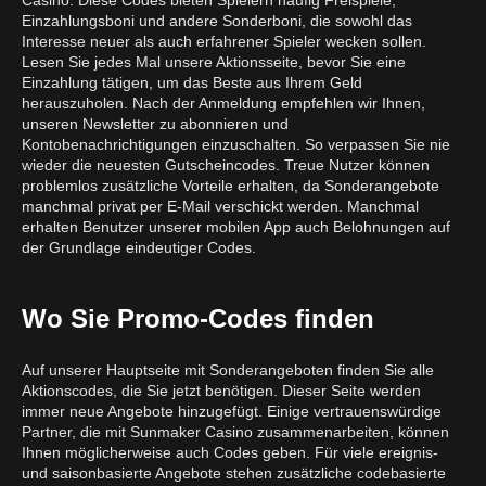
Casino. Diese Codes bieten Spielern häufig Freispiele,
Einzahlungsboni und andere Sonderboni, die sowohl das
Interesse neuer als auch erfahrener Spieler wecken sollen.
Lesen Sie jedes Mal unsere Aktionsseite, bevor Sie eine
Einzahlung tätigen, um das Beste aus Ihrem Geld
herauszuholen. Nach der Anmeldung empfehlen wir Ihnen,
unseren Newsletter zu abonnieren und
Kontobenachrichtigungen einzuschalten. So verpassen Sie nie
wieder die neuesten Gutscheincodes. Treue Nutzer können
problemlos zusätzliche Vorteile erhalten, da Sonderangebote
manchmal privat per E-Mail verschickt werden. Manchmal
erhalten Benutzer unserer mobilen App auch Belohnungen auf
der Grundlage eindeutiger Codes.
Wo Sie Promo-Codes finden
Auf unserer Hauptseite mit Sonderangeboten finden Sie alle
Aktionscodes, die Sie jetzt benötigen. Dieser Seite werden
immer neue Angebote hinzugefügt. Einige vertrauenswürdige
Partner, die mit Sunmaker Casino zusammenarbeiten, können
Ihnen möglicherweise auch Codes geben. Für viele ereignis-
und saisonbasierte Angebote stehen zusätzliche codebasierte