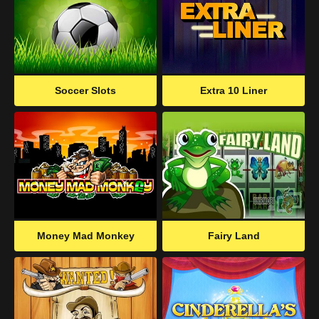
Tipps, um VIP zu werden
Sunmaker Casino Sicherheit: Sichere Zahlungen und
Spielerschutz
Verantwortungsvolles Spielen im Sunmaker Casino
Soccer Slots
Extra 10 Liner
So holen Sie das Beste aus Ihrer Zeit im Sunmaker
Casino heraus
Money Mad Monkey
Fairy Land