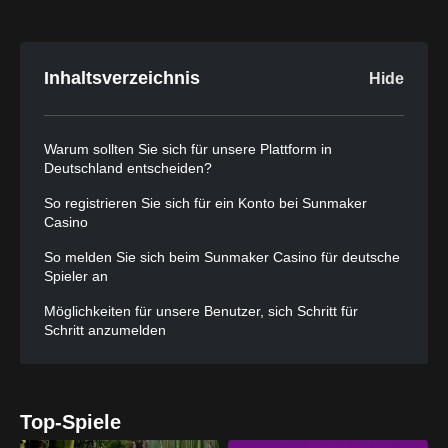
Inhaltsverzeichnis
Hide
Warum sollten Sie sich für unsere Plattform in
Deutschland entscheiden?
So registrieren Sie sich für ein Konto bei Sunmaker
Casino
So melden Sie sich beim Sunmaker Casino für deutsche
Spieler an
Möglichkeiten für unsere Benutzer, sich Schritt für
Schritt anzumelden
Schauen Sie sich die riesige Sammlung von
Spielautomaten, Tischspielen und echten Live-Dealern
im Sunmaker Casino an
Top-Spiele
Spielautomaten