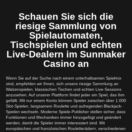
Schauen Sie sich die
riesige Sammlung von
Spielautomaten,
Tischspielen und echten
Live-Dealern im Sunmaker
Casino an
Wenn Sie auf der Suche nach einem unterhaltsamen Spielmix
sind, empfehlen wir Ihnen, sich unsere riesige Sammlung an
Walzenspielen, klassischen Tischen und echten Live-Sessions
anzusehen. Auf unserer Plattform findet jeder ein Spiel, das ihm
gefällt. Mit nur einem Konto können Spieler zwischen über 1.000
Slot-Spielen, langsamem Roulette und aufregenden Blackjack-
Spielen wechseln. Moderne Spiele-Publisher stellen sicher, dass
Funktionen und Mechaniken immer hinzugefügt und geändert
werden, damit die Spieler immer interessiert sind. Mit
europäischen und französischen Rouletterädern, verschiedenen