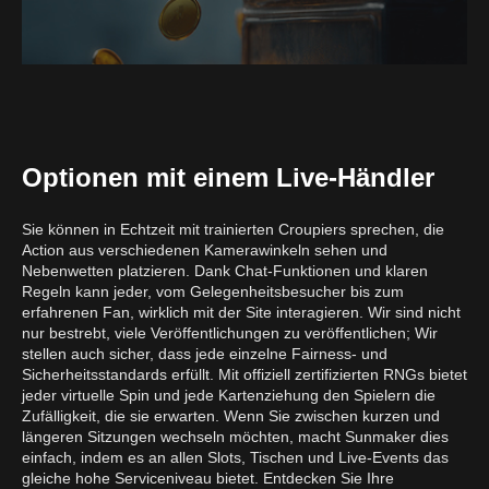
Optionen mit einem Live-Händler
Sie können in Echtzeit mit trainierten Croupiers sprechen, die
Action aus verschiedenen Kamerawinkeln sehen und
Nebenwetten platzieren. Dank Chat-Funktionen und klaren
Regeln kann jeder, vom Gelegenheitsbesucher bis zum
erfahrenen Fan, wirklich mit der Site interagieren. Wir sind nicht
nur bestrebt, viele Veröffentlichungen zu veröffentlichen; Wir
stellen auch sicher, dass jede einzelne Fairness- und
Sicherheitsstandards erfüllt. Mit offiziell zertifizierten RNGs bietet
jeder virtuelle Spin und jede Kartenziehung den Spielern die
Zufälligkeit, die sie erwarten. Wenn Sie zwischen kurzen und
längeren Sitzungen wechseln möchten, macht Sunmaker dies
einfach, indem es an allen Slots, Tischen und Live-Events das
gleiche hohe Serviceniveau bietet. Entdecken Sie Ihre