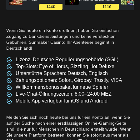
144€
111€
Wenn Sie heute ein Konto eröffnen, haben Sie einfachen
Zugang zu Bankdienstleistungen und keine versteckten
Gebühren. Sunmaker Casino: Ihr Abenteuer beginnt in
Deutschland!
Lizenz: Deutsche Regulierungsbehörde (GGL)
Top-Slots: Eye of Horus, Sizzling Hot Deluxe
Unterstützte Sprachen: Deutsch, Englisch
Zahlungsoptionen: Sofort, Giropay, Trustly, VISA
Willkommensbonuspaket für neue Spieler
Live-Chat-Öffnungszeiten: 8:00–24:00 MEZ
Mobile App verfügbar für iOS und Android
Melden Sie sich noch heute bei uns für ein Konto an, wenn Sie
auf der Suche nach einer erstklassigen Online-Gaming-Seite
sind, die nur für Menschen in Deutschland erstellt wurde. Wenn
Sie unsere Plattform betreten, können Sie sofort aus mehr als