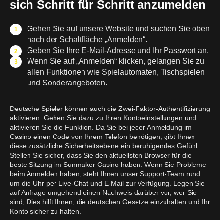
sich Schritt für Schritt anzumelden
Gehen Sie auf unsere Website und suchen Sie oben
nach der Schaltfläche „Anmelden“.
Geben Sie Ihre E-Mail-Adresse und Ihr Passwort an.
Wenn Sie auf „Anmelden“ klicken, gelangen Sie zu
allen Funktionen wie Spielautomaten, Tischspielen
und Sonderangeboten.
Deutsche Spieler können auch die Zwei-Faktor-Authentifizierung
aktivieren. Gehen Sie dazu zu Ihren Kontoeinstellungen und
aktivieren Sie die Funktion. Da Sie bei jeder Anmeldung im
Casino einen Code von Ihrem Telefon benötigen, gibt Ihnen
diese zusätzliche Sicherheitsebene ein beruhigendes Gefühl.
Stellen Sie sicher, dass Sie den aktuellsten Browser für die
beste Sitzung im Sunmaker Casino haben. Wenn Sie Probleme
beim Anmelden haben, steht Ihnen unser Support-Team rund
um die Uhr per Live-Chat und E-Mail zur Verfügung. Legen Sie
auf Anfrage umgehend einen Nachweis darüber vor, wer Sie
sind; Dies hilft Ihnen, die deutschen Gesetze einzuhalten und Ihr
Konto sicher zu halten.