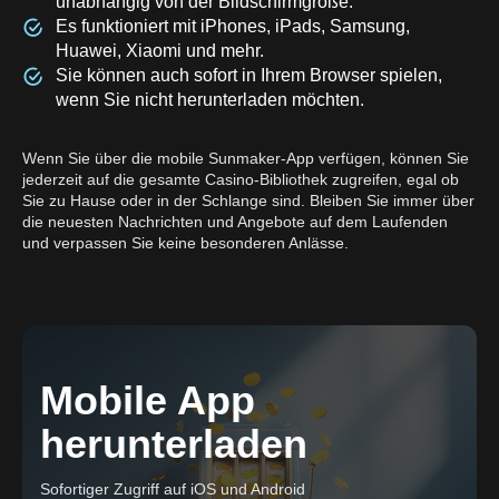
unabhängig von der Bildschirmgröße.
Es funktioniert mit iPhones, iPads, Samsung,
Huawei, Xiaomi und mehr.
Sie können auch sofort in Ihrem Browser spielen,
wenn Sie nicht herunterladen möchten.
Wenn Sie über die mobile Sunmaker-App verfügen, können Sie
jederzeit auf die gesamte Casino-Bibliothek zugreifen, egal ob
Sie zu Hause oder in der Schlange sind. Bleiben Sie immer über
die neuesten Nachrichten und Angebote auf dem Laufenden
und verpassen Sie keine besonderen Anlässe.
Mobile App
herunterladen
Sofortiger Zugriff auf iOS und Android