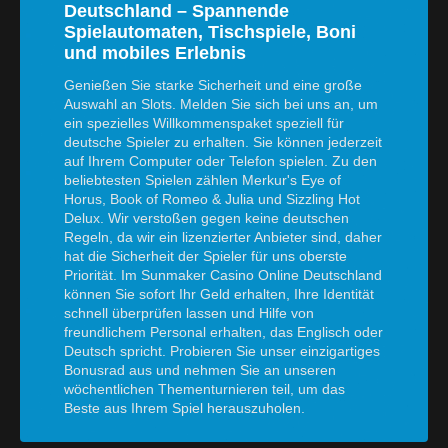
Deutschland – Spannende
Spielautomaten, Tischspiele, Boni
und mobiles Erlebnis
Genießen Sie starke Sicherheit und eine große
Auswahl an Slots. Melden Sie sich bei uns an, um
ein spezielles Willkommenspaket speziell für
deutsche Spieler zu erhalten. Sie können jederzeit
auf Ihrem Computer oder Telefon spielen. Zu den
beliebtesten Spielen zählen Merkur's Eye of
Horus, Book of Romeo & Julia und Sizzling Hot
Delux. Wir verstoßen gegen keine deutschen
Regeln, da wir ein lizenzierter Anbieter sind, daher
hat die Sicherheit der Spieler für uns oberste
Priorität. Im Sunmaker Casino Online Deutschland
können Sie sofort Ihr Geld erhalten, Ihre Identität
schnell überprüfen lassen und Hilfe von
freundlichem Personal erhalten, das Englisch oder
Deutsch spricht. Probieren Sie unser einzigartiges
Bonusrad aus und nehmen Sie an unseren
wöchentlichen Thementurnieren teil, um das
Beste aus Ihrem Spiel herauszuholen.